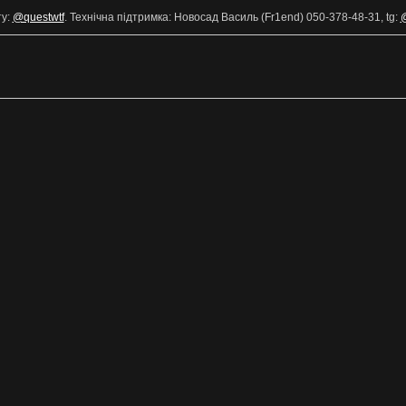
ту:
@questwtf
.
Технічна підтримка: Новосад Василь (Fr1end) 050-378-48-31, tg: