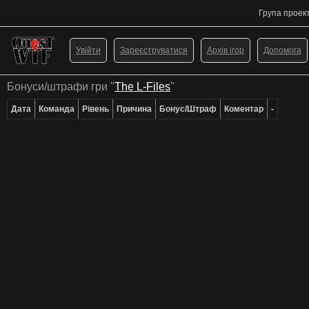
Група проек
Увійти
Зареєструватися
Архів ігор
Допомога
Бонуси/штрафи гри "
The L-Files
"
Дата
Команда
Рівень
Причина
Бонус/Штраф
Коментар
-