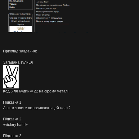
Приклад завдання:
Загадана вулиця
Код біля будинку 22 на сірому металі
Підказка 1
А ви ж знаєте як називають цей жест?
Підказка 2
«victory hand»
Підказка 3