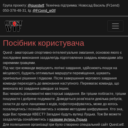
Група проекту:
@questwtf
.
Технічна підтримка: Новосад Василь (Fr1end)
050-378-48-31, tg:
@Fr1end_w0lf
Посібник користувача
Quest - аматорське спортивно-інтелектуальне змагання, основою якого є
послідовне виконання заздалегідь підготовлених завдань командами або
окремими гравцями.
Під час гри команди вирішують логічні завдання, здійснюють пошук на
місцевості, будують оптимальні маршрути переміщення, шукають
оригінальні рішення і підказки. Після завершення чергового завдання
команди переходять до виконання наступного. Перемагає команда, що
виконала всі завдання швидше за інших.
Вас чекають різноманітні квестерські завдання. Ви трішки побігаєте, трішки
пошукаєте і добряче подумаєте. Доведеться розв’язати декілька ребусів,
скласти до купи ланцюжки з кодів, пофотографуватись, може до когось
позалицятись і познайомитись з новими методами шифрування. Хто зна,
куди Вас приведе КВЕСТ? Загадані будуть вулиці Луцька. Тож Ви можете
заздалегідь ознайомитись з
назвами вулиць Луцька
Для полегшення організації гри було створено спеціальний сайт Quest.wtf.