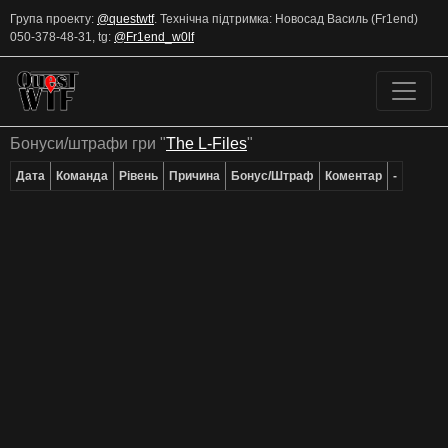
Група проекту:
@questwtf
.
Технічна підтримка: Новосад Василь (Fr1end)
050-378-48-31, tg:
@Fr1end_w0lf
Бонуси/штрафи гри "
The L-Files
"
Дата
Команда
Рівень
Причина
Бонус/Штраф
Коментар
-